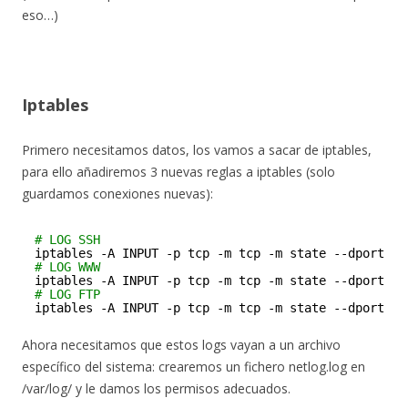
eso…)
Iptables
Primero necesitamos datos, los vamos a sacar de iptables,
para ello añadiremos 3 nuevas reglas a iptables (solo
guardamos conexiones nuevas):
# LOG SSH
iptables -A INPUT -p tcp -m tcp -m state --dport 22
# LOG WWW
iptables -A INPUT -p tcp -m tcp -m state --dport 80
# LOG FTP
iptables -A INPUT -p tcp -m tcp -m state --dport 21
Ahora necesitamos que estos logs vayan a un archivo
específico del sistema: crearemos un fichero netlog.log en
/var/log/ y le damos los permisos adecuados.