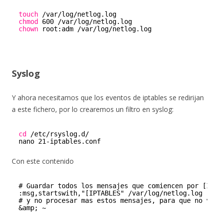
touch
/var/log/netlog
.log
chmod
600 
/var/log/netlog
.log
chown
root:adm 
/var/log/netlog
.log
Syslog
Y ahora necesitamos que los eventos de iptables se redirijan
a este fichero, por lo crearemos un filtro en syslog:
cd
/etc/rsyslog
.d/
nano 21-iptables.conf
Con este contenido
# Guardar todos los mensajes que comiencen por [IPT
:msg,startswith,"[IPTABLES" /var/log/netlog.log
# y no procesar mas estos mensajes, para que no vay
&amp; ~