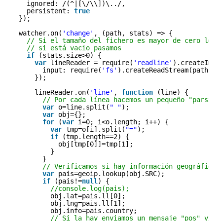
ignored: /(^|[\/\\])\../,
persistent: 
true
});
watcher.on(
'change'
, (path, stats) => {
// Si el tamaño del fichero es mayor de cero lo l
// si está vacio pasamos
if
(stats.size>0) {
var
lineReader = require(
'readline'
).createInte
input: require(
'fs'
).createReadStream(path)
});
lineReader.on(
'line'
, 
function
(line) {
// Por cada línea hacemos un pequeño "parsing
var
o=line.split(
" "
);
var
obj={};
for
(
var
i=0; i<o.length; i++) {
var
tmp=o[i].split(
"="
);
if
(tmp.length==2) {
obj[tmp[0]]=tmp[1];
}
}
// Verificamos si hay información geográfica 
var
pais=geoip.lookup(obj.SRC);
if
(pais!=
null
) {
//console.log(pais);
obj.lat=pais.ll[0];
obj.lng=pais.ll[1];
obj.info=pais.country;
// Si la hay enviamos un mensaje "pos" vía 