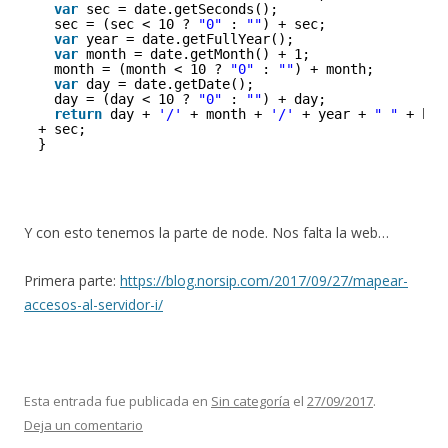
var
sec = date.getSeconds();
sec = (sec < 10 ? 
"0"
: 
""
) + sec;
var
year = date.getFullYear();
var
month = date.getMonth() + 1;
month = (month < 10 ? 
"0"
: 
""
) + month;
var
day = date.getDate();
day = (day < 10 ? 
"0"
: 
""
) + day;
return
day + 
'/'
+ month + 
'/'
+ year + 
" "
+ hou
+ sec;
}
Y con esto tenemos la parte de node. Nos falta la web…
Primera parte:
https://blog.norsip.com/2017/09/27/mapear-
accesos-al-servidor-i/
Esta entrada fue publicada en
Sin categoría
el
27/09/2017
.
Deja un comentario