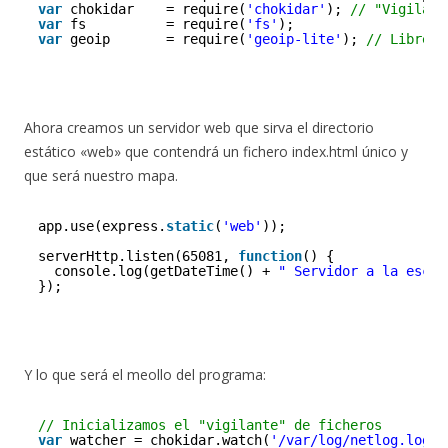
var
chokidar    = require(
'chokidar'
); 
// "Vigilant
var
fs          = require(
'fs'
);
var
geoip       = require(
'geoip-lite'
); 
// Librerí
Ahora creamos un servidor web que sirva el directorio
estático «web» que contendrá un fichero index.html único y
que será nuestro mapa.
app.use(express.
static
(
'web'
));
serverHttp.listen(65081, 
function
() {  
console.log(getDateTime() + 
" Servidor a la escuc
});
Y lo que será el meollo del programa:
// Inicializamos el "vigilante" de ficheros
var
watcher = chokidar.watch(
'/var/log/netlog.log'
,