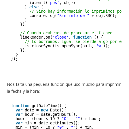
io.emit(
'pos'
, obj);
} 
else
{
// Sino hay información lo imprimimos por c
console.log(
"Sin info de "
+ obj.SRC);
}
});
// Cuando acabemos de procesar el ficheo
lineReader.on(
'close'
, 
function
() {
// Lo borramos, igual se pierde algo por el c
fs.closeSync(fs.openSync(path, 
'w'
));
});
}
});
Nos falta una pequeña función que uso mucho para imprimir
la fecha y la hora:
function
getDateTime() {
var
date = 
new
Date();
var
hour = date.getHours();
hour = (hour < 10 ? 
"0"
: 
""
) + hour;
var
min = date.getMinutes();
min = (min < 10 ? 
"0"
: 
""
) + min;