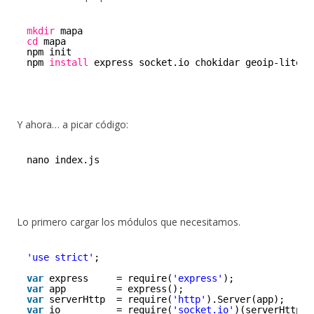
mkdir
mapa
cd
mapa
npm init
npm 
install
express socket.io chokidar geoip-lite -
Y ahora… a picar código:
nano index.js
Lo primero cargar los módulos que necesitamos.
'use strict'
;
var
express     = require(
'express'
);
var
app         = express();
var
serverHttp  = require(
'http'
).Server(app);  
var
io          = require(
'socket.io'
)(serverHttp);