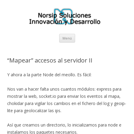
Norsip Soluciones I+D
El blog de la empresa cántabra Norsip Soluciones Innovación y
Desarrollo
Saltar al contenido
Menú
“Mapear” accesos al servidor II
Y ahora a la parte Node del meollo. Es fácil:
Nos van a hacer falta unos cuantos módulos: express para
mostrar la web, socket.io para enviar los eventos al mapa,
chokidar para vigilar los cambios en el fichero del log y geoip-
lite para geolocalizar las ips.
Así que creamos un directorio, lo inicializamos para node e
instalamos los paquetes necesarios.