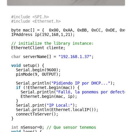
#include <SPI.h>
#include <Ethernet.h>
byte mac[] = {  0x00, 0xAA, 0xBB, 0xCC, 0xDE, 0x01 
IPAddress ip(192,168,1,21);
// initialize the library instance:
EthernetClient cliente;
char
serverName[] = 
"192.168.1.37"
;
void
setup() {
Serial.begin(9600);
pinMode(9, OUTPUT);
Serial.println(
"Pidiendo IP por DHCP..."
);
if
(!Ethernet.begin(mac)) {
Serial.println(
"Falló, la ponemos por defecto."
Ethernet.begin(mac, ip);
}
Serial.print(
"IP Local:"
);
Serial.println(Ethernet.localIP());
connectToServer();
}
int
nSensor=0; 
// Que sensor tenemos
void
loop() {