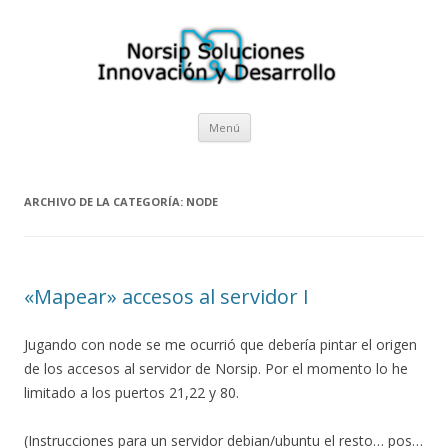
Norsip Soluciones I+D
El blog de la empresa cántabra Norsip Soluciones Innovación y
Desarrollo
Saltar al contenido
Menú
ARCHIVO DE LA CATEGORÍA:
NODE
«Mapear» accesos al servidor I
Jugando con node se me ocurrió que debería pintar el origen
de los accesos al servidor de Norsip. Por el momento lo he
limitado a los puertos 21,22 y 80.
(Instrucciones para un servidor debian/ubuntu el resto… pos…