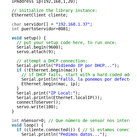
IPAddress ip(192,168,1,20);
// initialize the library instance:
EthernetClient cliente;
char
servidor[] = 
"192.168.1.37"
;
int
puertoServidor=8081;
void
setup() {
// put your setup code here, to run once:
Serial.begin(9600);
servo.attach(9);
// attempt a DHCP connection:
Serial.println(
"Pidiendo IP por DHCP..."
);
if
(!Ethernet.begin(mac)) {
// if DHCP fails, start with a hard-coded addre
Serial.println(
"Falló, la ponemos por defecto."
Ethernet.begin(mac, ip);
}
Serial.print(
"IP Local:"
);
Serial.println(Ethernet.localIP());
connectToServer();
servo.write(180);
}
int
nSensor=0; 
// Que número de sensor nos interesa
void
loop() {
if
(cliente.connected()) { 
// Si estamos conectad
Serial.println(
"Pedimos datos..."
);