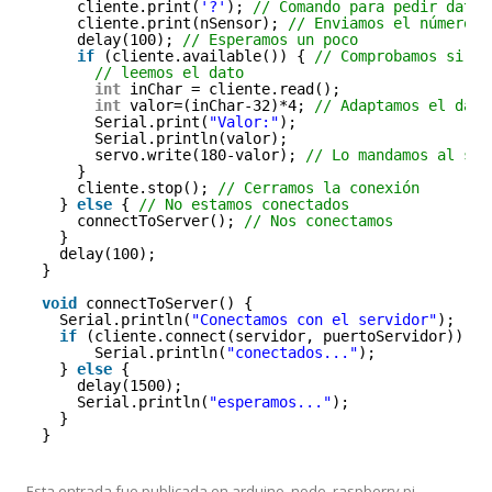
cliente.print(
'?'
); 
// Comando para pedir datos
cliente.print(nSensor); 
// Enviamos el número d
delay(100); 
// Esperamos un poco
if
(cliente.available()) { 
// Comprobamos si ha
// leemos el dato
int
inChar = cliente.read();
int
valor=(inChar-32)*4; 
// Adaptamos el dato
Serial.print(
"Valor:"
);
Serial.println(valor);
servo.write(180-valor); 
// Lo mandamos al ser
}
cliente.stop(); 
// Cerramos la conexión
} 
else
{ 
// No estamos conectados
connectToServer(); 
// Nos conectamos
}
delay(100);
}
void
connectToServer() {
Serial.println(
"Conectamos con el servidor"
);
if
(cliente.connect(servidor, puertoServidor)) {
Serial.println(
"conectados..."
);
} 
else
{
delay(1500);
Serial.println(
"esperamos..."
);
}
}
Esta entrada fue publicada en
arduino
,
node
,
raspberry pi
,