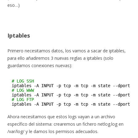
eso…)
Iptables
Primero necesitamos datos, los vamos a sacar de iptables,
para ello añadiremos 3 nuevas reglas a iptables (solo
guardamos conexiones nuevas):
# LOG SSH
iptables -A INPUT -p tcp -m tcp -m state --dport 22
# LOG WWW
iptables -A INPUT -p tcp -m tcp -m state --dport 80
# LOG FTP
iptables -A INPUT -p tcp -m tcp -m state --dport 21
Ahora necesitamos que estos logs vayan a un archivo
específico del sistema: crearemos un fichero netlog.log en
/var/log/ y le damos los permisos adecuados.