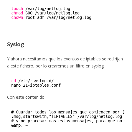
touch
/var/log/netlog
.log
chmod
600 
/var/log/netlog
.log
chown
root:adm 
/var/log/netlog
.log
Syslog
Y ahora necesitamos que los eventos de iptables se redirijan
a este fichero, por lo crearemos un filtro en syslog:
cd
/etc/rsyslog
.d/
nano 21-iptables.conf
Con este contenido
# Guardar todos los mensajes que comiencen por [IPT
:msg,startswith,"[IPTABLES" /var/log/netlog.log
# y no procesar mas estos mensajes, para que no vay
&amp; ~