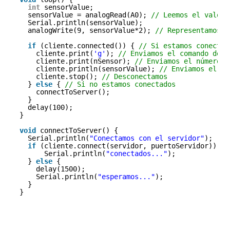
int
sensorValue;
sensorValue = analogRead(A0); 
// Leemos el valor
Serial.println(sensorValue);
analogWrite(9, sensorValue*2); 
// Representamos e
if
(cliente.connected()) { 
// Si estamos conectad
cliente.print(
'g'
); 
// Enviamos el comando de g
cliente.print(nSensor); 
// Enviamos el número d
cliente.println(sensorValue); 
// Enviamos el va
cliente.stop(); 
// Desconectamos
} 
else
{ 
// Si no estamos conectados
connectToServer();
}
delay(100);
}
void
connectToServer() {
Serial.println(
"Conectamos con el servidor"
);
if
(cliente.connect(servidor, puertoServidor)) {
Serial.println(
"conectados..."
);
} 
else
{
delay(1500);
Serial.println(
"esperamos..."
);
}
}