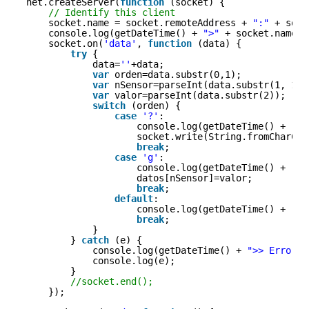
net.createServer(
function
(socket) {
// Identify this client
socket.name = socket.remoteAddress + 
":"
+ sock
console.log(getDateTime() + 
">"
+ socket.name+
"
socket.on(
'data'
, 
function
(data) {
try
{
data=
''
+data;
var
orden=data.substr(0,1);
var
nSensor=parseInt(data.substr(1, 1))
var
valor=parseInt(data.substr(2));
switch
(orden) {
case
'?'
:
console.log(getDateTime() + 
">"
socket.write(String.fromCharCod
break
;
case
'g'
:
console.log(getDateTime() + 
">"
datos[nSensor]=valor;
break
;
default
:
console.log(getDateTime() + 
">"
break
;
}
} 
catch
(e) {
console.log(getDateTime() + 
">> Error"
)
console.log(e);
}
//socket.end();
});