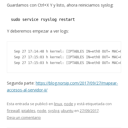
Guardamos con Ctrl+X Y y listo, ahora reiniciamos syslog:
sudo service rsyslog restart
Y deberemos empezar a ver logs:
Sep 27 17:14:48 h kernel: [IPTABLES IN=eth0 OUT= MAC=02:0
Sep 27 17:15:03 h kernel: [IPTABLES IN=eth0 OUT= MAC=02:0
Segunda parte:
https://blog.norsip.com/2017/09/27/mapear-
accesos-al-servidor-ii/
Esta entrada se publicó en
linux
,
node
y está etiquetada con
firewall
,
iptables
,
node
,
syslog
,
ubuntu
en
27/09/2017
.
Deja un comentario