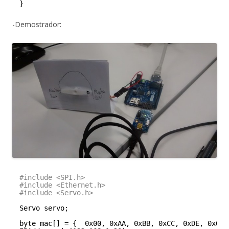
}
-Demostrador:
#include <SPI.h>
#include <Ethernet.h>
#include <Servo.h>
Servo servo;
byte mac[] = {  0x00, 0xAA, 0xBB, 0xCC, 0xDE, 0x01 