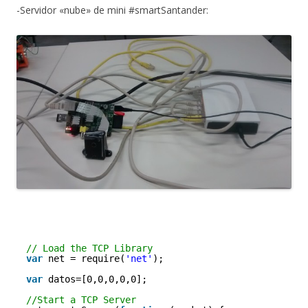
-Servidor «nube» de mini #smartSantander:
// Load the TCP Library
var
net = require(
'net'
);
var
datos=[0,0,0,0,0];
//Start a TCP Server