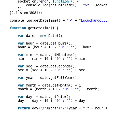
socket.on(
'end'
, 
function
() {
console.log(getDateTime() + 
">"
+ socket.na
});
}).listen(8081);
console.log(getDateTime() + 
">"
+ 
"Escuchando..."
);
function
getDateTime() {
var
date = 
new
Date();
var
hour = date.getHours();
hour = (hour < 10 ? 
"0"
: 
""
) + hour;
var
min  = date.getMinutes();
min = (min < 10 ? 
"0"
: 
""
) + min;
var
sec  = date.getSeconds();
sec = (sec < 10 ? 
"0"
: 
""
) + sec;
var
year = date.getFullYear();
var
month = date.getMonth() + 1;
month = (month < 10 ? 
"0"
: 
""
) + month;
var
day  = date.getDate();
day = (day < 10 ? 
"0"
: 
""
) + day;
return
day+
'/'
+month+
'/'
+year + 
" "
+ hour + 
":