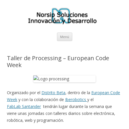
Norsip Soluciones I+D
El blog de la empresa cántabra Norsip Soluciones Innovación y
Desarrollo
Saltar al contenido
Menú
Taller de Processing – European Code
Week
Organizado por el
Distrito Beta
, dentro de la
European Code
Week
y con la colaboración de
Iberobotics
y el
FabLab Santander
tendrán lugar durante la semana que
viene unas jornadas con talleres diarios sobre electrónica,
robótica, web y programación.