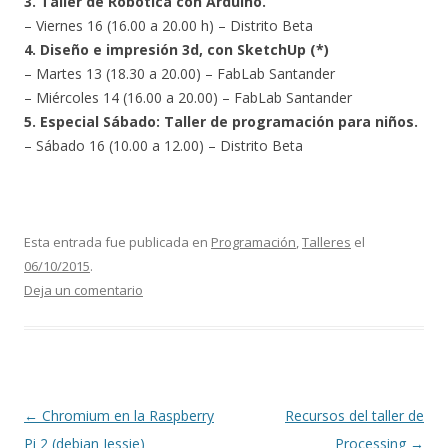
3. Taller de Robótica con Arduino.
– Viernes 16 (16.00 a 20.00 h) – Distrito Beta
4. Diseño e impresión 3d, con SketchUp (*)
– Martes 13 (18.30 a 20.00) – FabLab Santander
– Miércoles 14 (16.00 a 20.00) – FabLab Santander
5. Especial Sábado: Taller de programación para niños.
– Sábado 16 (10.00 a 12.00) – Distrito Beta
Esta entrada fue publicada en
Programación
,
Talleres
el
06/10/2015
.
Deja un comentario
Navegación de entradas
←
Chromium en la Raspberry
Recursos del taller de
Pi 2 (debian Jessie)
Processing
→